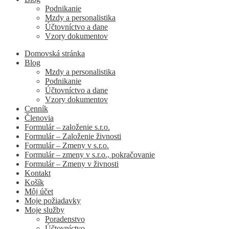
Podnikanie
Mzdy a personalistika
Účtovníctvo a dane
Vzory dokumentov
Domovská stránka
Blog
Mzdy a personalistika
Podnikanie
Účtovníctvo a dane
Vzory dokumentov
Cenník
Členovia
Formulár – založenie s.r.o.
Formulár – Založenie živnosti
Formulár – Zmeny v s.r.o.
Formulár – zmeny v s.r.o., pokračovanie
Formulár – Zmeny v živnosti
Kontakt
Košík
Môj účet
Moje požiadavky
Moje služby
Poradenstvo
Účtovníctvo