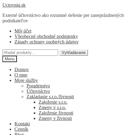
Preskočiť
Preskočiť
Uctovniq.sk
na
na
Externé účtovníctvo ako rozumné riešenie pre zaneprázdnených
navigáciu
obsah
podnikateľov
Môj účet
Všeobecné obchodné podmienky
Zásady ochrany osobných údajov
Hľadať:
Vyhľadávanie
Menu
Domov
O mne
Moje služby
Poradenstvo
Účtovníctvo
Zakladanie s.r.o./živnosti
Založenie s.r.o.
Zmeny v s.r.o.
Založenie živnosti
Zmeny v živnosti
Kontakt
Cenník
Blog