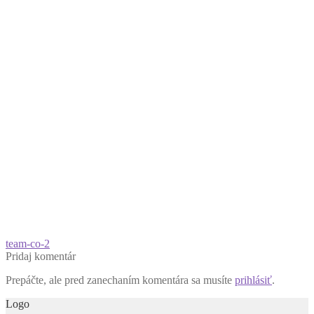
Navigácia
Predchádzajúci
team-co-2
článok:
Pridaj komentár
v
Prepáčte, ale pred zanechaním komentára sa musíte
prihlásiť
.
článku
Logo