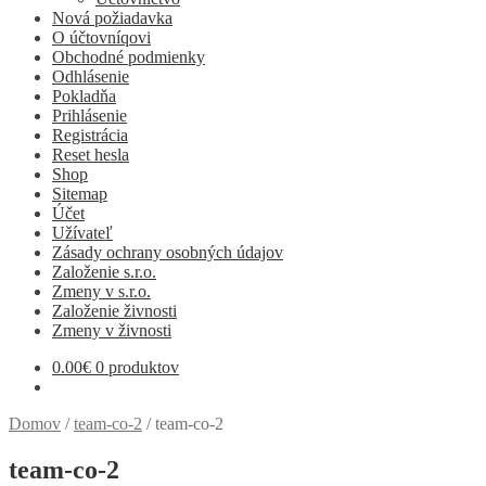
Nová požiadavka
O účtovníqovi
Obchodné podmienky
Odhlásenie
Pokladňa
Prihlásenie
Registrácia
Reset hesla
Shop
Sitemap
Účet
Užívateľ
Zásady ochrany osobných údajov
Založenie s.r.o.
Zmeny v s.r.o.
Založenie živnosti
Zmeny v živnosti
0.00
€
0 produktov
Domov
/
team-co-2
/
team-co-2
team-co-2