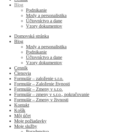
Blog
Podnikanie
Mzdy a personalistika
Účtovníctvo a dane
Vzory dokumentov
Domovská stránka
Blog
Mzdy a personalistika
Podnikanie
Účtovníctvo a dane
Vzory dokumentov
Cenník
Členovia
Formulár – založenie s.r.o.
Formulár – Založenie živnosti
Formulár – Zmeny v s.r.o.
Formulár – zmeny v s.r.o., pokračovanie
Formulár – Zmeny v živnosti
Kontakt
Košík
Môj účet
Moje požiadavky
Moje služby
Poradenstvo