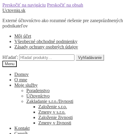
Preskočiť na navigáciu
Preskočiť na obsah
Uctovniq.sk
Externé účtovníctvo ako rozumné riešenie pre zaneprázdnených
podnikateľov
Môj účet
Všeobecné obchodné podmienky
Zásady ochrany osobných údajov
Hľadať:
Vyhľadávanie
Menu
Domov
O mne
Moje služby
Poradenstvo
Účtovníctvo
Zakladanie s.r.o./živnosti
Založenie s.r.o.
Zmeny v s.r.o.
Založenie živnosti
Zmeny v živnosti
Kontakt
Cenník