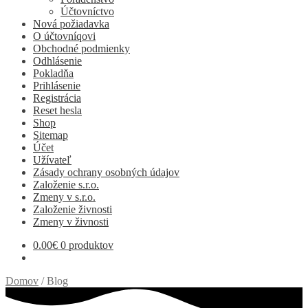
Účtovníctvo
Nová požiadavka
O účtovníqovi
Obchodné podmienky
Odhlásenie
Pokladňa
Prihlásenie
Registrácia
Reset hesla
Shop
Sitemap
Účet
Užívateľ
Zásady ochrany osobných údajov
Založenie s.r.o.
Zmeny v s.r.o.
Založenie živnosti
Zmeny v živnosti
0.00
€
0 produktov
Domov
/
Blog