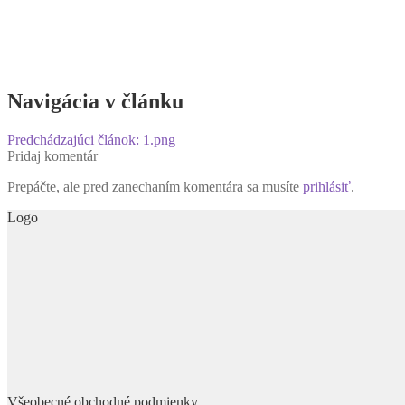
Navigácia v článku
Predchádzajúci článok:
1.png
Pridaj komentár
Prepáčte, ale pred zanechaním komentára sa musíte
prihlásiť
.
Logo
Všeobecné obchodné podmienky