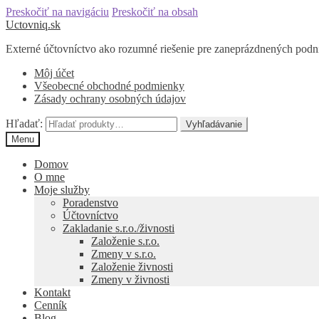
Preskočiť na navigáciu
Preskočiť na obsah
Uctovniq.sk
Externé účtovníctvo ako rozumné riešenie pre zaneprázdnených podn
Môj účet
Všeobecné obchodné podmienky
Zásady ochrany osobných údajov
Hľadať:
Vyhľadávanie
Menu
Domov
O mne
Moje služby
Poradenstvo
Účtovníctvo
Zakladanie s.r.o./živnosti
Založenie s.r.o.
Zmeny v s.r.o.
Založenie živnosti
Zmeny v živnosti
Kontakt
Cenník
Blog