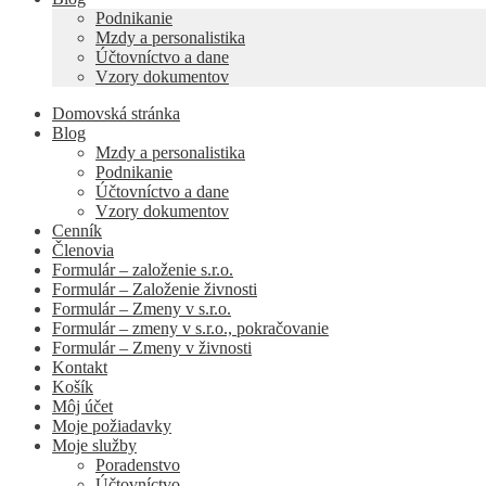
Podnikanie
Mzdy a personalistika
Účtovníctvo a dane
Vzory dokumentov
Domovská stránka
Blog
Mzdy a personalistika
Podnikanie
Účtovníctvo a dane
Vzory dokumentov
Cenník
Členovia
Formulár – založenie s.r.o.
Formulár – Založenie živnosti
Formulár – Zmeny v s.r.o.
Formulár – zmeny v s.r.o., pokračovanie
Formulár – Zmeny v živnosti
Kontakt
Košík
Môj účet
Moje požiadavky
Moje služby
Poradenstvo
Účtovníctvo