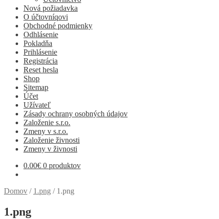
Nová požiadavka
O účtovníqovi
Obchodné podmienky
Odhlásenie
Pokladňa
Prihlásenie
Registrácia
Reset hesla
Shop
Sitemap
Účet
Užívateľ
Zásady ochrany osobných údajov
Založenie s.r.o.
Zmeny v s.r.o.
Založenie živnosti
Zmeny v živnosti
0.00
€
0 produktov
Domov
/
1.png
/
1.png
1.png