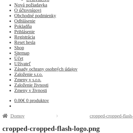
Nová požiadavka
O účtovníqovi
Obchodné podmienky
Odhlásenie
Pokladňa
Prihlásenie
Registrácia
Reset hesla
Shop
Sitemap
Účet
Užívateľ
Zásady ochrany osobných údajov
Založenie s.r.o.
Zmeny v s.r.o.
Založenie živnosti
Zmeny v živnosti
0.00
€
0 produktov
Domov
cropped-cropped-flash
cropped-cropped-flash-logo.png