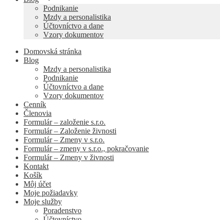
Podnikanie
Mzdy a personalistika
Účtovníctvo a dane
Vzory dokumentov
Domovská stránka
Blog
Mzdy a personalistika
Podnikanie
Účtovníctvo a dane
Vzory dokumentov
Cenník
Členovia
Formulár – založenie s.r.o.
Formulár – Založenie živnosti
Formulár – Zmeny v s.r.o.
Formulár – zmeny v s.r.o., pokračovanie
Formulár – Zmeny v živnosti
Kontakt
Košík
Môj účet
Moje požiadavky
Moje služby
Poradenstvo
Účtovníctvo