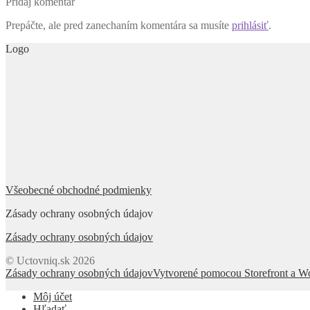
Pridaj komentár
Prepáčte, ale pred zanechaním komentára sa musíte
prihlásiť
.
Logo
Všeobecné obchodné podmienky
Zásady ochrany osobných údajov
Zásady ochrany osobných údajov
© Uctovniq.sk 2026
Zásady ochrany osobných údajov
Vytvorené pomocou Storefront a
Môj účet
Hľadať