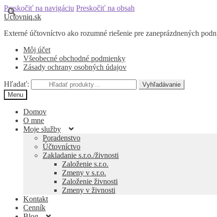
Preskočiť na navigáciu
Preskočiť na obsah
Uctovniq.sk
Externé účtovníctvo ako rozumné riešenie pre zaneprázdnených podn
Môj účet
Všeobecné obchodné podmienky
Zásady ochrany osobných údajov
Hľadať:
Vyhľadávanie
Menu
Domov
O mne
Moje služby
Poradenstvo
Účtovníctvo
Zakladanie s.r.o./živnosti
Založenie s.r.o.
Zmeny v s.r.o.
Založenie živnosti
Zmeny v živnosti
Kontakt
Cenník
Blog