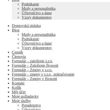
Podnikanie
Mzdy a personalistika
Účtovníctvo a dane
Vzory dokumentov
Domovská stránka
Blog
Mzdy a personalistika
Podnikanie
Účtovníctvo a dane
Vzory dokumentov
Cenník
Členovia
Formulár – založenie s.r.o.
Formulár – Založenie živnosti
Formulár – Zmeny v s.r.o.
Formulár – zmeny v s.r.o., pokračovanie
Formulár – Zmeny v živnosti
Kontakt
Košík
Môj účet
Moje požiadavky
Moje služby
Poradenstvo
Účtovníctvo