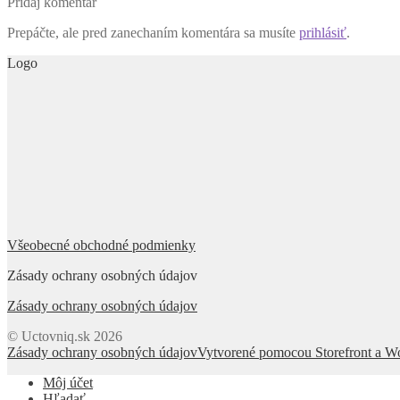
Pridaj komentár
Prepáčte, ale pred zanechaním komentára sa musíte
prihlásiť
.
Logo
Všeobecné obchodné podmienky
Zásady ochrany osobných údajov
Zásady ochrany osobných údajov
© Uctovniq.sk 2026
Zásady ochrany osobných údajov
Vytvorené pomocou Storefront a
Môj účet
Hľadať