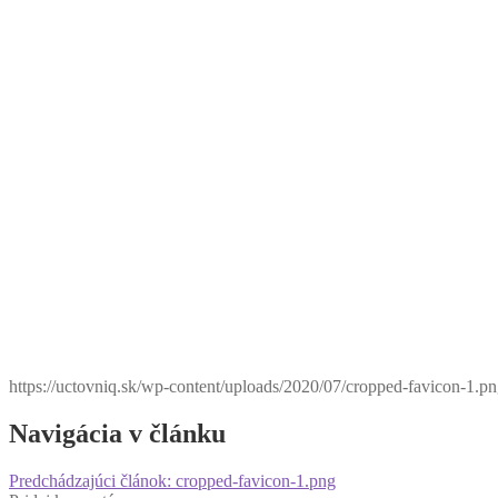
https://uctovniq.sk/wp-content/uploads/2020/07/cropped-favicon-1.p
Navigácia v článku
Predchádzajúci článok:
cropped-favicon-1.png