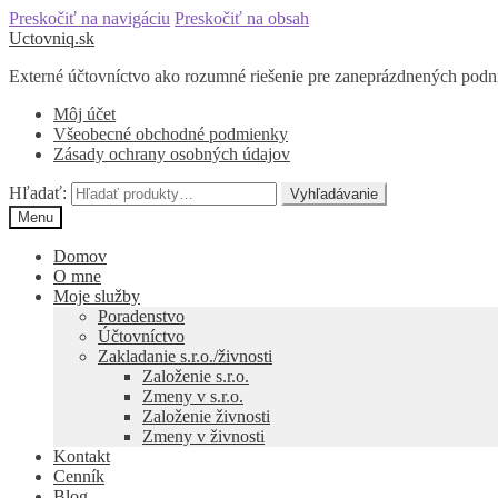
Preskočiť na navigáciu
Preskočiť na obsah
Uctovniq.sk
Externé účtovníctvo ako rozumné riešenie pre zaneprázdnených podn
Môj účet
Všeobecné obchodné podmienky
Zásady ochrany osobných údajov
Hľadať:
Vyhľadávanie
Menu
Domov
O mne
Moje služby
Poradenstvo
Účtovníctvo
Zakladanie s.r.o./živnosti
Založenie s.r.o.
Zmeny v s.r.o.
Založenie živnosti
Zmeny v živnosti
Kontakt
Cenník
Blog