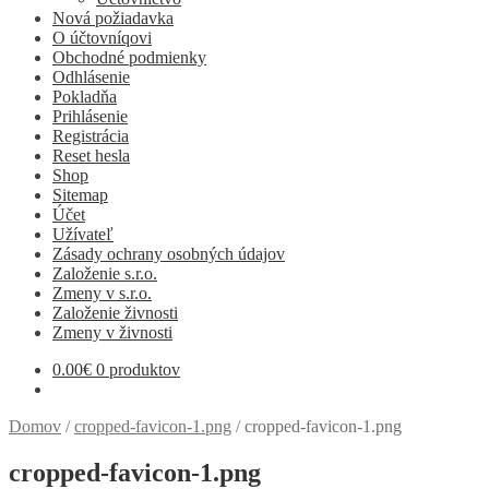
Nová požiadavka
O účtovníqovi
Obchodné podmienky
Odhlásenie
Pokladňa
Prihlásenie
Registrácia
Reset hesla
Shop
Sitemap
Účet
Užívateľ
Zásady ochrany osobných údajov
Založenie s.r.o.
Zmeny v s.r.o.
Založenie živnosti
Zmeny v živnosti
0.00
€
0 produktov
Domov
/
cropped-favicon-1.png
/
cropped-favicon-1.png
cropped-favicon-1.png