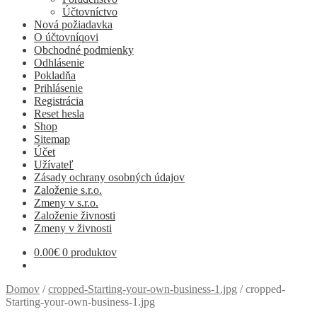
Účtovníctvo
Nová požiadavka
O účtovníqovi
Obchodné podmienky
Odhlásenie
Pokladňa
Prihlásenie
Registrácia
Reset hesla
Shop
Sitemap
Účet
Užívateľ
Zásady ochrany osobných údajov
Založenie s.r.o.
Zmeny v s.r.o.
Založenie živnosti
Zmeny v živnosti
0.00
€
0 produktov
Domov
/
cropped-Starting-your-own-business-1.jpg
/
cropped-
Starting-your-own-business-1.jpg