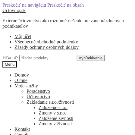
Preskočiť na navigáciu
Preskočiť na obsah
Uctovniq.sk
Externé účtovníctvo ako rozumné riešenie pre zaneprázdnených
podnikateľov
Môj účet
Všeobecné obchodné podmienky
Zásady ochrany osobných údajov
Hľadať:
Vyhľadávanie
Menu
Domov
O mne
Moje služby
Poradenstvo
Účtovníctvo
Zakladanie s.r.o./živnosti
Založenie s.r.o.
Zmeny v s.r.o.
Založenie živnosti
Zmeny v živnosti
Kontakt
Cenník