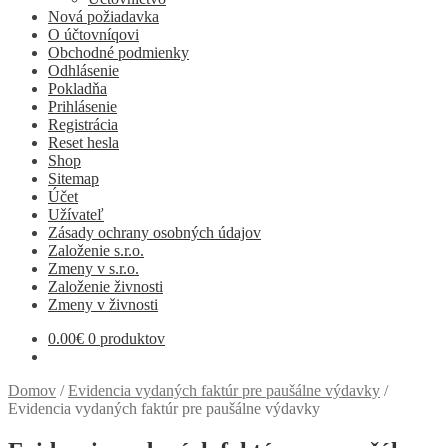
Nová požiadavka
O účtovníqovi
Obchodné podmienky
Odhlásenie
Pokladňa
Prihlásenie
Registrácia
Reset hesla
Shop
Sitemap
Účet
Užívateľ
Zásady ochrany osobných údajov
Založenie s.r.o.
Zmeny v s.r.o.
Založenie živnosti
Zmeny v živnosti
0.00
€
0 produktov
Domov
/
Evidencia vydaných faktúr pre paušálne výdavky
/
Evidencia vydaných faktúr pre paušálne výdavky