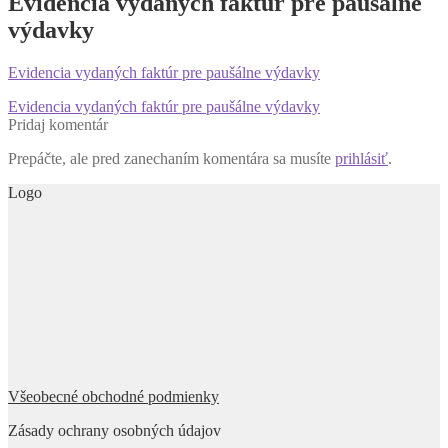
Evidencia vydaných faktúr pre paušálne
výdavky
Evidencia vydaných faktúr pre paušálne výdavky
Navigácia
Predchádzajúci
Evidencia vydaných faktúr pre paušálne výdavky
článok:
Pridaj komentár
v
Prepáčte, ale pred zanechaním komentára sa musíte
prihlásiť
.
článku
Logo
Všeobecné obchodné podmienky
Zásady ochrany osobných údajov