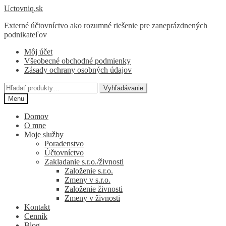
Preskočiť
Preskočiť
Uctovniq.sk
na
na
Externé účtovníctvo ako rozumné riešenie pre zaneprázdnených
navigáciu
obsah
podnikateľov
Môj účet
Všeobecné obchodné podmienky
Zásady ochrany osobných údajov
Hľadať:
Vyhľadávanie
Menu
Domov
O mne
Moje služby
Poradenstvo
Účtovníctvo
Zakladanie s.r.o./živnosti
Založenie s.r.o.
Zmeny v s.r.o.
Založenie živnosti
Zmeny v živnosti
Kontakt
Cenník
Blog