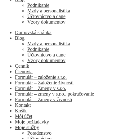
Podnikanie
Mzdy a personalistika
Účtovníctvo a dane
Vzory dokumentov
Domovská stránka
Blog
Mzdy a personalistika
Podnikanie
Účtovníctvo a dane
Vzory dokumentov
Cenník
Členovia
Formulár – založenie s.r.o.
Formulár – Založenie živnosti
Formulár – Zmeny v s.r.o.
Formulár – zmeny v s.r.o., pokračovanie
Formulár – Zmeny v živnosti
Kontakt
Košík
Môj účet
Moje požiadavky
Moje služby
Poradenstvo
Účtovníctvo