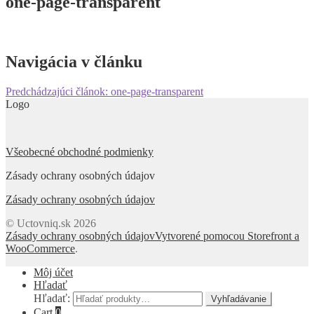
one-page-transparent
Navigácia v článku
Predchádzajúci článok:
one-page-transparent
Logo
Všeobecné obchodné podmienky
Zásady ochrany osobných údajov
Zásady ochrany osobných údajov
© Uctovniq.sk 2026
Zásady ochrany osobných údajov
Vytvorené pomocou Storefront a
WooCommerce
.
Môj účet
Hľadať
Hľadať:
Vyhľadávanie
Cart
0