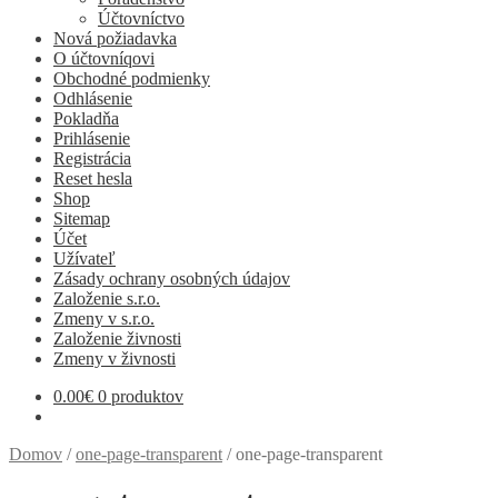
Účtovníctvo
Nová požiadavka
O účtovníqovi
Obchodné podmienky
Odhlásenie
Pokladňa
Prihlásenie
Registrácia
Reset hesla
Shop
Sitemap
Účet
Užívateľ
Zásady ochrany osobných údajov
Založenie s.r.o.
Zmeny v s.r.o.
Založenie živnosti
Zmeny v živnosti
0.00
€
0 produktov
Domov
/
one-page-transparent
/
one-page-transparent