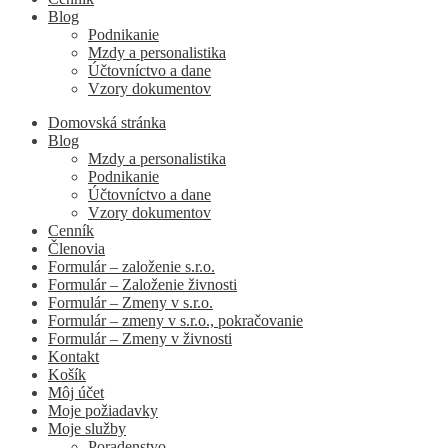
Blog
Podnikanie
Mzdy a personalistika
Účtovníctvo a dane
Vzory dokumentov
Domovská stránka
Blog
Mzdy a personalistika
Podnikanie
Účtovníctvo a dane
Vzory dokumentov
Cenník
Členovia
Formulár – založenie s.r.o.
Formulár – Založenie živnosti
Formulár – Zmeny v s.r.o.
Formulár – zmeny v s.r.o., pokračovanie
Formulár – Zmeny v živnosti
Kontakt
Košík
Môj účet
Moje požiadavky
Moje služby
Poradenstvo