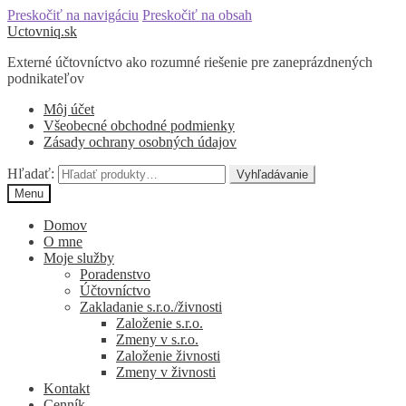
Preskočiť na navigáciu
Preskočiť na obsah
Uctovniq.sk
Externé účtovníctvo ako rozumné riešenie pre zaneprázdnených
podnikateľov
Môj účet
Všeobecné obchodné podmienky
Zásady ochrany osobných údajov
Hľadať:
Vyhľadávanie
Menu
Domov
O mne
Moje služby
Poradenstvo
Účtovníctvo
Zakladanie s.r.o./živnosti
Založenie s.r.o.
Zmeny v s.r.o.
Založenie živnosti
Zmeny v živnosti
Kontakt
Cenník