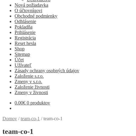
Nová požiadavka
O účtovníqovi
Obchodné podmienky
Odhlásenie
Pokladňa
Prihlásenie
Registrácia
Reset hesla
Shop
Sitemap
Účet
Užívateľ
Zásady ochrany osobných údajov
Založenie s.r.o.
Zmeny v s.r.o.
Založenie živnosti
Zmeny v živnosti
0.00
€
0 produktov
Domov
/
team-co-1
/
team-co-1
team-co-1