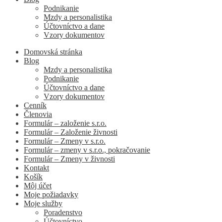
Podnikanie
Mzdy a personalistika
Účtovníctvo a dane
Vzory dokumentov
Domovská stránka
Blog
Mzdy a personalistika
Podnikanie
Účtovníctvo a dane
Vzory dokumentov
Cenník
Členovia
Formulár – založenie s.r.o.
Formulár – Založenie živnosti
Formulár – Zmeny v s.r.o.
Formulár – zmeny v s.r.o., pokračovanie
Formulár – Zmeny v živnosti
Kontakt
Košík
Môj účet
Moje požiadavky
Moje služby
Poradenstvo
Účtovníctvo