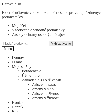
Preskočiť
Preskočiť
Uctovniq.sk
na
na
Externé účtovníctvo ako rozumné riešenie pre zaneprázdnených
navigáciu
obsah
podnikateľov
Môj účet
Všeobecné obchodné podmienky
Zásady ochrany osobných údajov
Hľadať:
Vyhľadávanie
Menu
Domov
O mne
Moje služby
Poradenstvo
Účtovníctvo
Zakladanie s.r.o./živnosti
Založenie s.r.o.
Zmeny v s.r.o.
Založenie živnosti
Zmeny v živnosti
Kontakt
Cenník
Blog