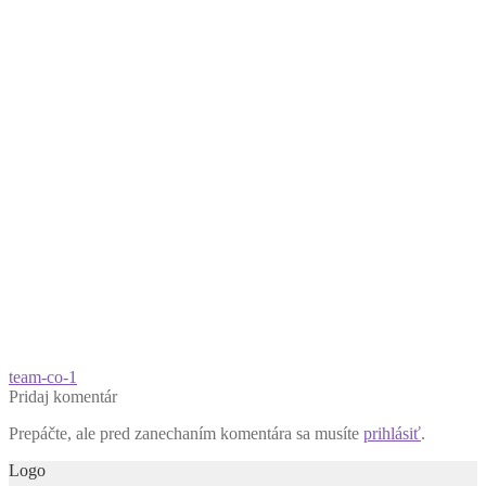
Navigácia
Predchádzajúci
team-co-1
článok:
Pridaj komentár
v
Prepáčte, ale pred zanechaním komentára sa musíte
prihlásiť
.
článku
Logo