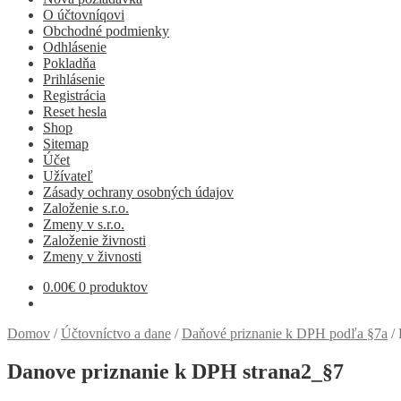
O účtovníqovi
Obchodné podmienky
Odhlásenie
Pokladňa
Prihlásenie
Registrácia
Reset hesla
Shop
Sitemap
Účet
Užívateľ
Zásady ochrany osobných údajov
Založenie s.r.o.
Zmeny v s.r.o.
Založenie živnosti
Zmeny v živnosti
0.00
€
0 produktov
Domov
/
Účtovníctvo a dane
/
Daňové priznanie k DPH podľa §7a
/
Danove priznanie k DPH strana2_§7