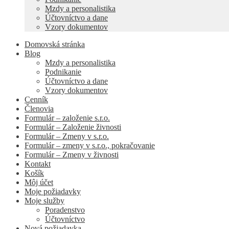
Mzdy a personalistika
Účtovníctvo a dane
Vzory dokumentov
Domovská stránka
Blog
Mzdy a personalistika
Podnikanie
Účtovníctvo a dane
Vzory dokumentov
Cenník
Členovia
Formulár – založenie s.r.o.
Formulár – Založenie živnosti
Formulár – Zmeny v s.r.o.
Formulár – zmeny v s.r.o., pokračovanie
Formulár – Zmeny v živnosti
Kontakt
Košík
Môj účet
Moje požiadavky
Moje služby
Poradenstvo
Účtovníctvo
Nová požiadavka