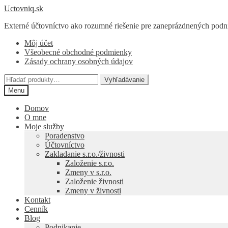
Preskočiť
Preskočiť
Uctovniq.sk
na
na
Externé účtovníctvo ako rozumné riešenie pre zaneprázdnených podn
navigáciu
obsah
Môj účet
Všeobecné obchodné podmienky
Zásady ochrany osobných údajov
Hľadať:
Vyhľadávanie
Menu
Domov
O mne
Moje služby
Poradenstvo
Účtovníctvo
Zakladanie s.r.o./živnosti
Založenie s.r.o.
Zmeny v s.r.o.
Založenie živnosti
Zmeny v živnosti
Kontakt
Cenník
Blog
Podnikanie