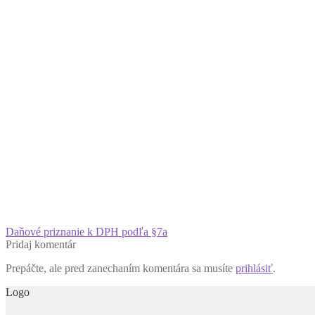
Navigácia
Predchádzajúci
Daňové priznanie k DPH podľa §7a
článok:
Pridaj komentár
v
Prepáčte, ale pred zanechaním komentára sa musíte
prihlásiť
.
článku
Logo